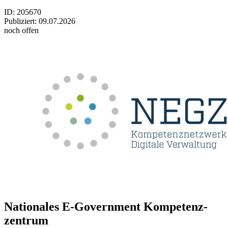
ID: 205670
Publiziert:
09.07.2026
noch offen
Natio­na­les E-Government Kom­pe­tenz­
zen­trum