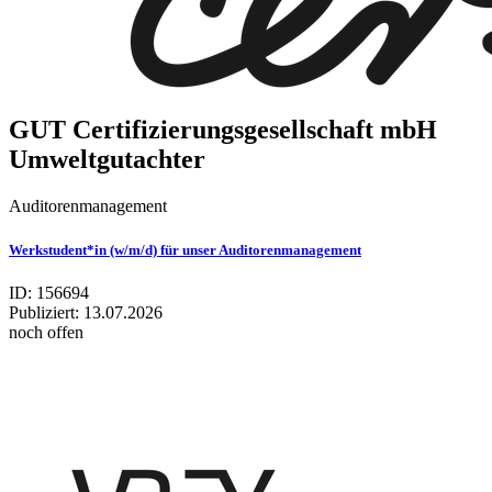
GUT Cer­ti­fi­zie­rungs­ge­sell­schaft mbH
Umwelt­gut­ach­ter
Auditorenmanagement
Werkstudent*in (w/m/d) für unser Auditorenmanagement
ID: 156694
Publiziert:
13.07.2026
noch offen