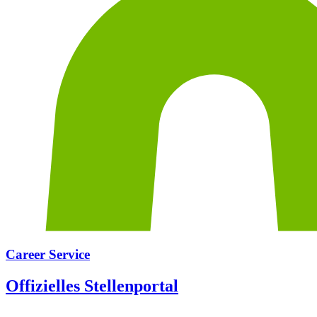
Career Service
Offizielles Stellenportal