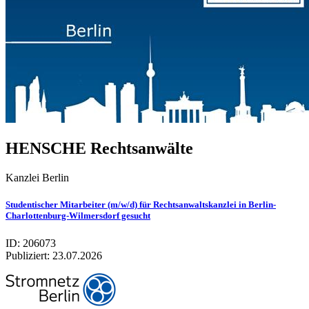
HEN­SCHE Rechts­an­wälte
Kanz­lei Ber­lin
Studentischer Mitarbeiter (m/w/d) für Rechtsanwaltskanzlei in Berlin-
Charlottenburg-Wilmersdorf gesucht
ID: 206073
Publiziert:
23.07.2026