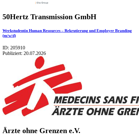
50Hertz Transmission GmbH
Werkstudentin Human Resources – Rekrutierung und Employer Branding
(m/w/d)
ID: 205910
Publiziert:
20.07.2026
Ärzte ohne Gren­zen e.V.