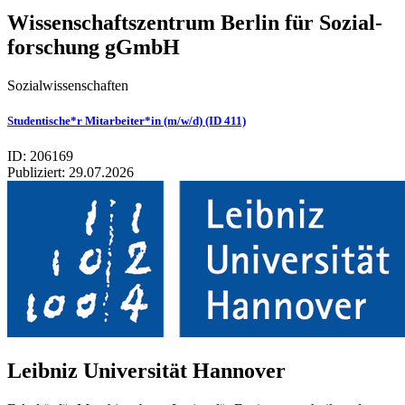
Wis­sen­schafts­zen­trum Ber­lin für Sozi­al­
for­schung gGmbH
Sozialwissenschaften
Studentische*r Mitarbeiter*in (m/w/d) (ID 411)
ID: 206169
Publiziert:
29.07.2026
Leib­niz Uni­ver­si­tät Han­no­ver