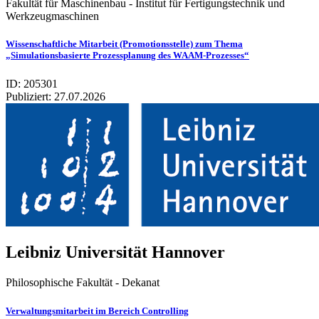
Fakultät für Maschinenbau - Institut für Fertigungstechnik und
Werkzeugmaschinen
Wissenschaftliche Mitarbeit (Promotionsstelle) zum Thema
„Simulationsbasierte Prozessplanung des WAAM-Prozesses“
ID: 205301
Publiziert:
27.07.2026
Leib­niz Uni­ver­si­tät Han­no­ver
Philosophische Fakultät - Dekanat
Verwaltungsmitarbeit im Bereich Controlling