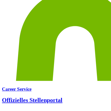
Career Service
Offizielles Stellenportal