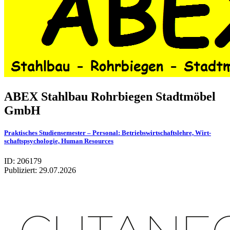
ABEX Stahl­bau Rohr­bie­gen Stadt­mö­bel
GmbH
Prak­ti­sches Stu­di­en­se­mes­ter – Per­so­nal: Betriebs­wirt­schafts­lehre, Wirt­
schafts­psy­cho­lo­gie, Human Resour­ces
ID: 206179
Publiziert:
29.07.2026