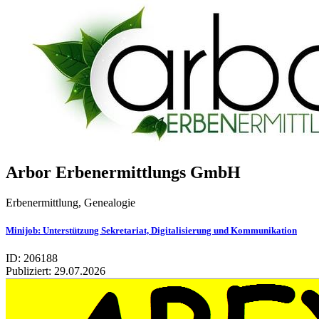
Arbor Erbe­nermitt­lungs GmbH
Erbenermittlung, Genealogie
Mini­job: Unter­stüt­zung Sekre­ta­riat, Digi­ta­li­sie­rung und Kom­mu­ni­ka­tion
ID: 206188
Publiziert:
29.07.2026