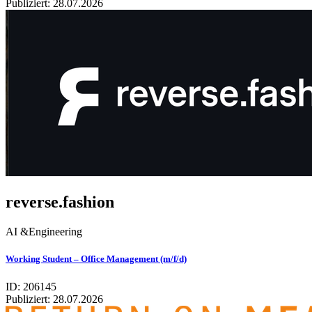
Publiziert:
28.07.2026
reverse.fashion
AI &Engineering
Working Student – Office Management (m/f/d)
ID: 206145
Publiziert:
28.07.2026