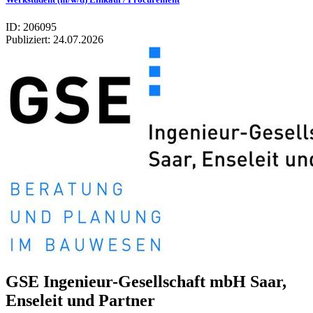
ID: 206095
Publiziert:
24.07.2026
GSE Inge­nieur-Gesell­schaft mbH Saar,
Ense­leit und Part­ner