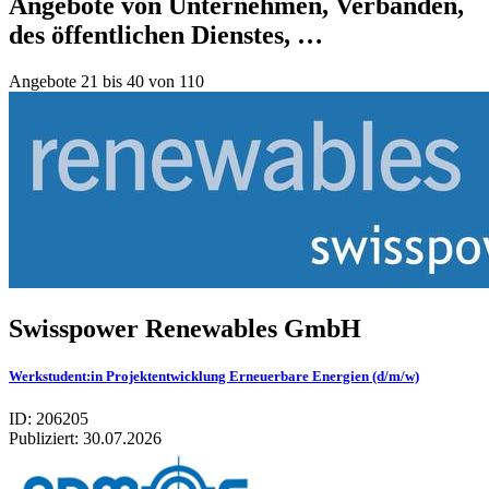
Angebote von Unternehmen, Verbänden,
des öffentlichen Dienstes, …
Angebote 21 bis 40 von 110
Swis­spower Rene­wa­bles GmbH
Werkstudent:in Projektentwicklung Erneuerbare Energien (d/m/w)
ID: 206205
Publiziert:
30.07.2026