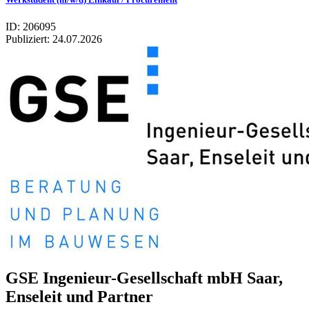
ID: 206095
Publiziert:
24.07.2026
GSE Inge­nieur-Gesell­schaft mbH Saar,
Ense­leit und Part­ner