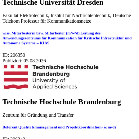
Technische Universität Dresden
Fakultät Elektrotechnik, Institut für Nachrichtentechnik, Deutsche
Telekom Professur für Kommunikationsnetze
wiss. Mitarbeiterin bzw. Mitarbeiter (m/w/d) Leitung des
Anwendungszentrums für Kommunikation für Kritische Infrastruktur und
Autonome Systeme – KIAS
ID: 206350
Publiziert:
05.08.2026
Tech­ni­sche Hoch­schule Bran­den­burg
Zentrum für Gründung und Transfer
Referent Qualitätsmanagement und Projektkoordination (w/m/d)