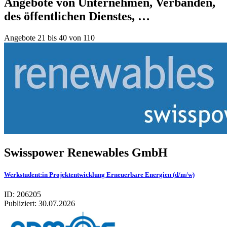
Angebote von Unternehmen, Verbänden,
des öffentlichen Dienstes, …
Angebote 21 bis 40 von 110
Swis­spower Rene­wa­bles GmbH
Werkstudent:in Projektentwicklung Erneuerbare Energien (d/m/w)
ID: 206205
Publiziert:
30.07.2026