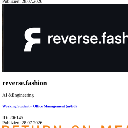
Publiziert:
28.07.2026
reverse.fashion
AI &Engineering
Working Student – Office Management (m/f/d)
ID: 206145
Publiziert:
28.07.2026