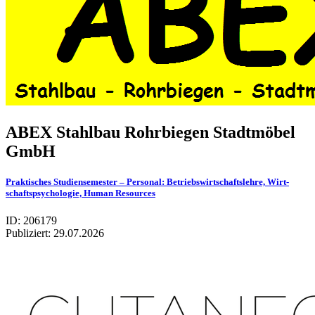
ABEX Stahl­bau Rohr­bie­gen Stadt­mö­bel
GmbH
Prak­ti­sches Stu­di­en­se­mes­ter – Per­so­nal: Betriebs­wirt­schafts­lehre, Wirt­
schafts­psy­cho­lo­gie, Human Resour­ces
ID: 206179
Publiziert:
29.07.2026