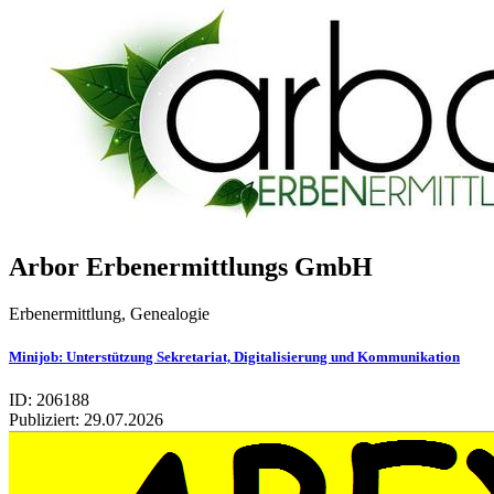
Arbor Erbe­nermitt­lungs GmbH
Erbenermittlung, Genealogie
Mini­job: Unter­stüt­zung Sekre­ta­riat, Digi­ta­li­sie­rung und Kom­mu­ni­ka­tion
ID: 206188
Publiziert:
29.07.2026