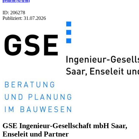
gesucht (w/d/m)
ID: 206278
Publiziert:
31.07.2026
GSE Inge­nieur-Gesell­schaft mbH Saar,
Ense­leit und Part­ner