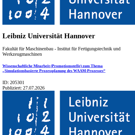
Leib­niz Uni­ver­si­tät Han­no­ver
Fakultät für Maschinenbau - Institut für Fertigungstechnik und
Werkzeugmaschinen
Wissenschaftliche Mitarbeit (Promotionsstelle) zum Thema
„Simulationsbasierte Prozessplanung des WAAM-Prozesses“
ID: 205301
Publiziert:
27.07.2026