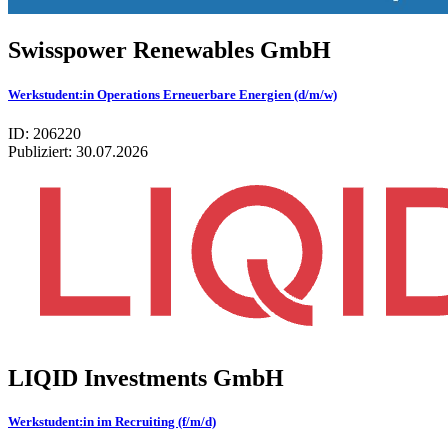
Swis­spower Rene­wa­bles GmbH
Werkstudent:in Operations Erneuerbare Energien (d/m/w)
ID: 206220
Publiziert:
30.07.2026
LIQID Investments GmbH
Werkstudent:in im Recruiting (f/m/d)