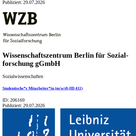
Publiziert:
29.07.2026
Wis­sen­schafts­zen­trum Ber­lin für Sozi­al­
for­schung gGmbH
Sozialwissenschaften
Studentische*r Mitarbeiter*in (m/w/d) (ID 411)
ID: 206169
Publiziert:
29.07.2026