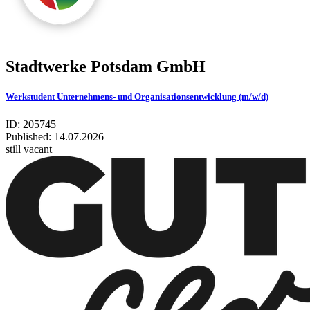
Stadt­werke Pots­dam GmbH
Werkstudent Unternehmens- und Organisationsentwicklung (m/w/d)
ID: 205745
Published:
14.07.2026
still vacant