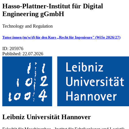
Hasso-Plattner-Institut für Digital
Engineering gGmbH
Technology and Regulation
Tutor:innen (m/w/d) für den Kurs „Recht für Ingenieure" (WiSe 2026/27)
ID: 205976
Published:
22.07.2026
Leib­niz Uni­ver­si­tät Han­no­ver