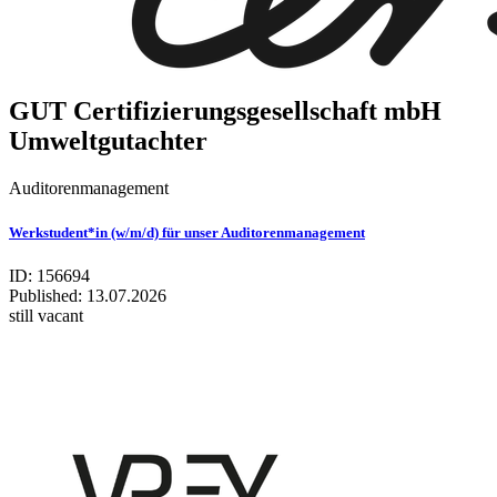
GUT Cer­ti­fi­zie­rungs­ge­sell­schaft mbH
Umwelt­gut­ach­ter
Auditorenmanagement
Werkstudent*in (w/m/d) für unser Auditorenmanagement
ID: 156694
Published:
13.07.2026
still vacant