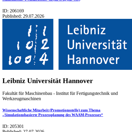
ID: 206169
Published:
29.07.2026
Leib­niz Uni­ver­si­tät Han­no­ver
Fakultät für Maschinenbau - Institut für Fertigungstechnik und
Werkzeugmaschinen
Wissenschaftliche Mitarbeit (Promotionsstelle) zum Thema
„Simulationsbasierte Prozessplanung des WAAM-Prozesses“
ID: 205301
Published:
27.07.2026