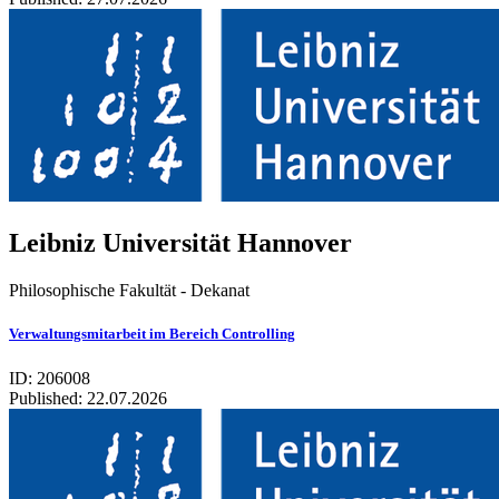
Leib­niz Uni­ver­si­tät Han­no­ver
Philosophische Fakultät - Dekanat
Verwaltungsmitarbeit im Bereich Controlling
ID: 206008
Published:
22.07.2026