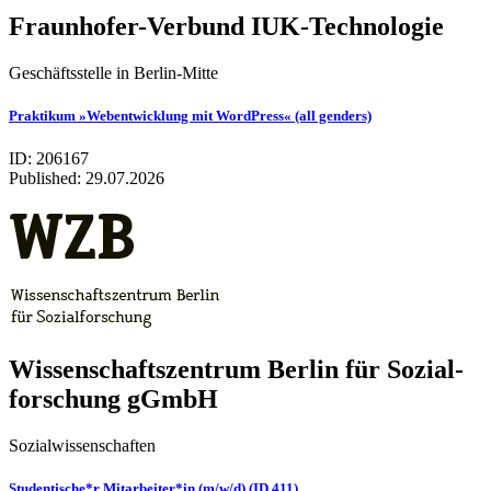
Fraunhofer-Verbund IUK-Technologie
Geschäftsstelle in Berlin-Mitte
Praktikum »Webentwicklung mit WordPress« (all genders)
ID: 206167
Published:
29.07.2026
Wis­sen­schafts­zen­trum Ber­lin für Sozi­al­
for­schung gGmbH
Sozialwissenschaften
Studentische*r Mitarbeiter*in (m/w/d) (ID 411)