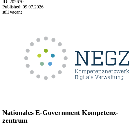
ID: 205670
Published:
09.07.2026
still vacant
Natio­na­les E-Government Kom­pe­tenz­
zen­trum